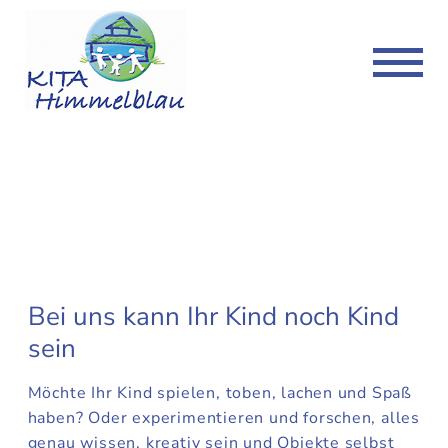
Kita Duvenstedt
Kita Volksdorf
Kita
Kita
Konzept
Konzept
Freie Plätze
Freie Plätze
News & Termine
News & Termine
Kontakt
Kontakt
Bei uns kann Ihr Kind noch Kind
Downloads
Downloads
sein
Möchte Ihr Kind spielen, toben, lachen und Spaß
haben? Oder experimentieren und forschen, alles
genau wissen, kreativ sein und Objekte selbst