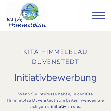
Kita Neugraben-Fischbek
Kita Duvenstedt
Kita Volksdorf
Kita
Kita
Kita
Konzept
Konzept
Konzept
Freie Plätze
Freie Plätze
Kita-Plätze
KITA HIMMELBLAU
News & Termine
News & Termine
News & Termine
DUVENSTEDT
Kontakt
Kontakt
Kontakt
Initiativbewerbung
Downloads
Downloads
Downloads
Wenn Sie Interesse haben, in der Kita
Himmelblau Duvenstedt zu arbeiten, wenden Sie
sich gerne
initiativ
an uns.